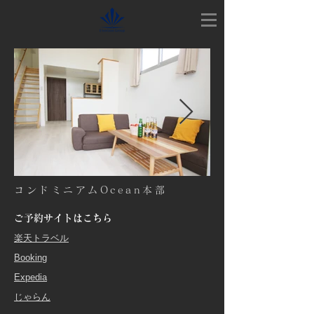
コンドミニアムOcean本部
ご予約サイトはこちら
​楽天トラベル
​Booking
Expedia
​じゃらん