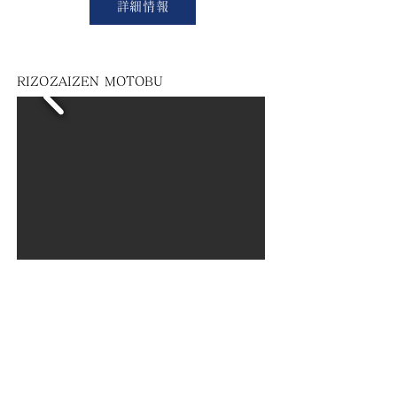
詳細情報
RIZOZAIZEN MOTOBU
​名称：RIZOZAIZEN MOTOBU
住所：〒905-0213 国頭郡本部町谷茶453-1
​構造：鉄筋コンクリート
㎡
建物面積：98.82
​間取り：2LDK