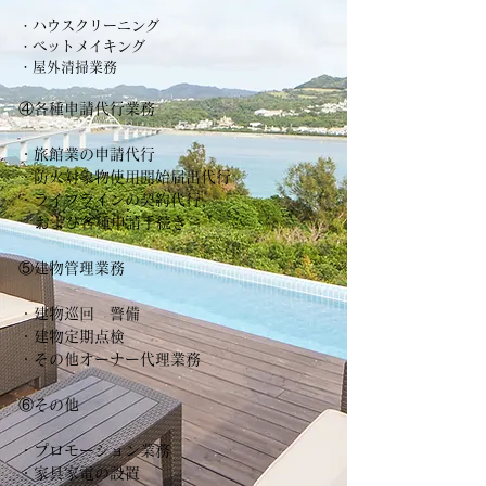
・ハウスクリーニング
・ベットメイキング
・屋外清掃業務
④各種申請代行業務
・旅館業の申請代行
・防火対象物使用開始届出代行
・ライフラインの契約代行、
および各種申請手続き
⑤建物管理業務
・建物巡回 警備
・建物定期点検
・その他オーナー代理業務
⑥その他
・プロモーション業務
・家具家電の設置