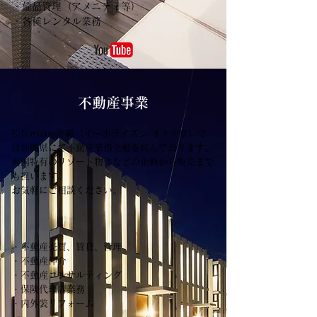
・備品管理（アメニティ等）
・各種レンタル業務
​不動産事業
E-horizon沖縄（イーホライズン オキナワ）で
は沖縄県にて不動産業務全般を営んでおります。
南国特有のリゾート物件などの企画から販売まで
も担います。
お気軽にご相談ください。
・不動産売買、賃貸、管理
・不動産仲介
・不動産コンサルティング
・保険代理店業務
・内外装リフォーム