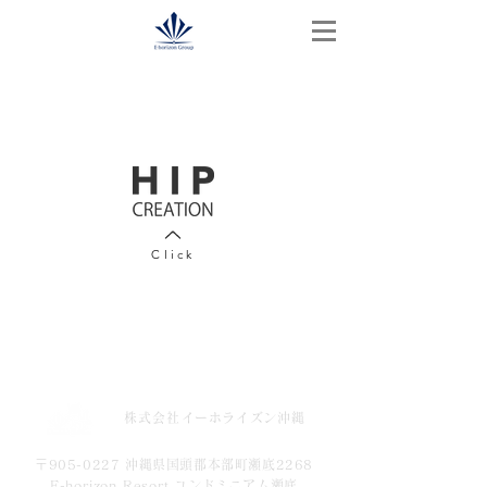
​Click
株式会社
イーホライズン
沖縄
〒905-0227 沖縄県国頭郡本部町瀬底2268
E-horizon Resort コンドミニアム瀬底